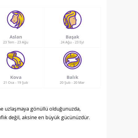
Aslan
Başak
23 Tem
-
23 Ağu
24 Ağu
-
23 Eyl
Kova
Balık
21 Oca
-
19 Şub
20 Şub
-
20 Mar
ine uzlaşmaya gönüllü olduğunuzda,
yıflık değil, aksine en büyük gücünüzdür.