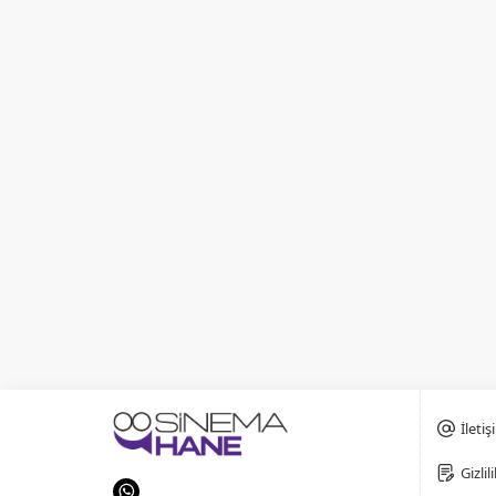
İletiş
Gizli