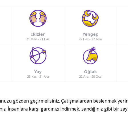
İkizler
Yengeç
21 May
-
21 Haz
22 Haz
-
22 Tem
Yay
Oğlak
23 Kas
-
21 Ara
22 Ara
-
20 Oca
ğunuzu gözden geçirmelisiniz. Çatışmalardan beslenmek yer
iz. İnsanlara karşı gardınızı indirmek, sandığınız gibi bir za