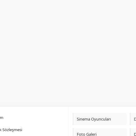
im
Sinema Oyuncuları
D
lik Sözleşmesi
Foto Galeri
D