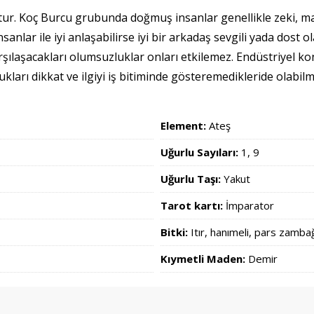
tur. Koç Burcu grubunda doğmuş insanlar genellikle zeki, mac
nlar ile iyi anlaşabilirse iyi bir arkadaş sevgili yada dost ol
şılaşacakları olumsuzluklar onları etkilemez. Endüstriyel kon
kları dikkat ve ilgiyi iş bitiminde gösteremedikleride olabi
Element:
Ateş
Uğurlu Sayıları:
1, 9
Uğurlu Taşı:
Yakut
Tarot kartı:
İmparator
Bitki:
Itır, hanımeli, pars zamba
Kıymetli Maden:
Demir