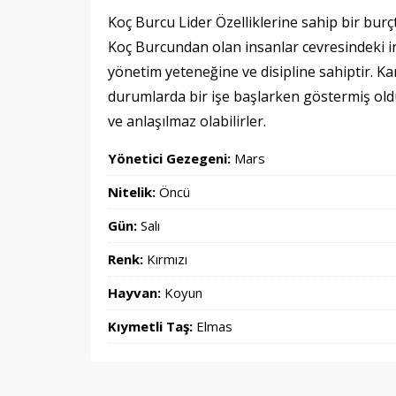
Koç Burcu Lider Özelliklerine sahip bir burç
Koç Burcundan olan insanlar cevresindeki insa
yönetim yeteneğine ve disipline sahiptir. Kar
durumlarda bir işe başlarken göstermiş oldu
ve anlaşılmaz olabilirler.
Yönetici Gezegeni:
Mars
Nitelik:
Öncü
Gün:
Salı
Renk:
Kırmızı
Hayvan:
Koyun
Kıymetli Taş:
Elmas