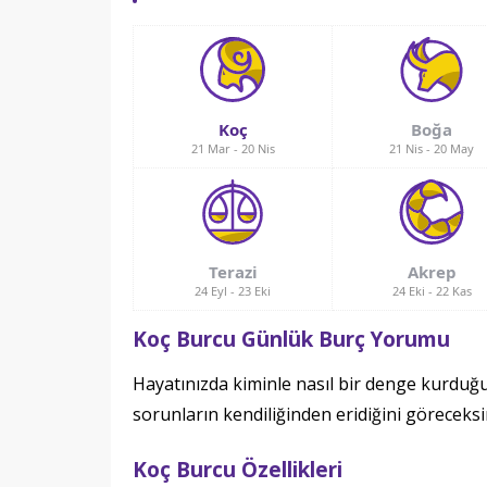
Koç
Boğa
21 Mar
-
20 Nis
21 Nis
-
20 May
Terazi
Akrep
24 Eyl
-
23 Eki
24 Eki
-
22 Kas
Koç Burcu Günlük Burç Yorumu
Hayatınızda kiminle nasıl bir denge kurdu
sorunların kendiliğinden eridiğini göreceksin
Koç Burcu Özellikleri