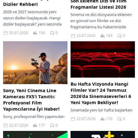
Son Eklenen Dizi ve Film
Diziler Rehberi
Fragmanlar Listesi 2026
2026 ve 2027 sezonunda yeni
Sinema ve dizi dünyasına eklenen
sezon dizileri başlayacak. Hangi
en güncel son filmler ve dizi
diziler başlayacak? yeni sezonda
fragmanlarına bu haberimizde
yer alacak dizileri sizler için
25.07.2026
154
0
ulaşabilirsiniz. Son eklenen dizi ve
23.07.2026
143
0
toparladık. Merakla...
film...
Bu Hafta Vizyonda Hangi
Filmler Var? 24 Temmuz
Sony, Yeni Cinema Line
2026’da Sinemaseverleri 6
Kamerası FX5’i Tanıttı:
Yeni Yapım Bekliyor!
Profesyonel Film
Yapımcılarına İyi Haber!
Sinemada yeni bir hafta başlarken
birbirinden farklı türlerde yapımlar
Sony, profesyonel film yapımcıları
22.07.2026
170
0
da izleyicilerle buluşuyor. Paribu
ve içerik üreticileri için geliştirdiği
22.07.2026
177
0
Cineverse, 24 Temmuz haftasında
Cinema Line serisini yeni FX5
vizyona girecek yeni...
modeliyle genişletti. Yeni nesil tam