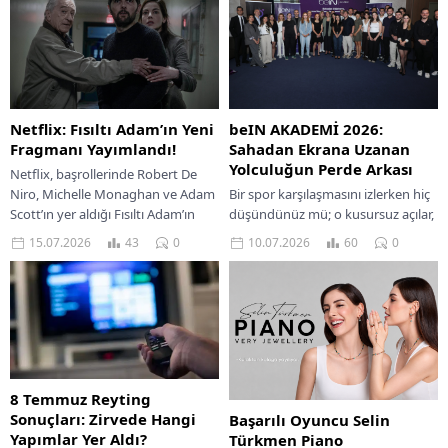
Netflix: Fısıltı Adam’ın Yeni
beIN AKADEMİ 2026:
Fragmanı Yayımlandı!
Sahadan Ekrana Uzanan
Yolculuğun Perde Arkası
Netflix, başrollerinde Robert De
Niro, Michelle Monaghan ve Adam
Bir spor karşılaşmasını izlerken hiç
Scott’ın yer aldığı Fısıltı Adam’ın
düşündünüz mü; o kusursuz açılar,
resmi fragmanını paylaştı. Alex
akıcı kurgu, doğru anda gelen
15.07.2026
43
0
10.07.2026
60
0
North’un New...
tekrarlar ve yankılanan yorumlar
nasıl...
8 Temmuz Reyting
Sonuçları: Zirvede Hangi
Başarılı Oyuncu Selin
Yapımlar Yer Aldı?
Türkmen Piano