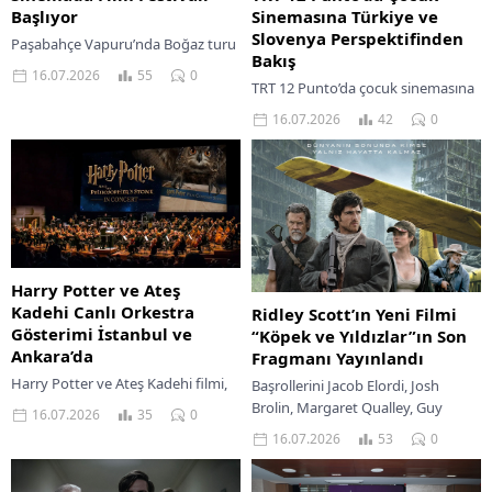
Sinemasına Türkiye ve
Başlıyor
Slovenya Perspektifinden
Paşabahçe Vapuru’nda Boğaz turu
Bakış
eşliğinde 6. Sinemada Film Festivali
16.07.2026
55
0
TRT 12 Punto’da çocuk sinemasına
başlıyor. Sinema, deniz ve İstanbul
Türkiye ve Slovenya
manzarası bir arada!
16.07.2026
42
0
perspektifinden bakış: ortak
üretim, kültürel etkileşim ve yeni
hikâyeler.
Harry Potter ve Ateş
Kadehi Canlı Orkestra
Ridley Scott’ın Yeni Filmi
Gösterimi İstanbul ve
“Köpek ve Yıldızlar”ın Son
Ankara’da
Fragmanı Yayınlandı
Harry Potter ve Ateş Kadehi filmi,
Başrollerini Jacob Elordi, Josh
canlı orkestra eşliğinde İstanbul ve
Brolin, Margaret Qualley, Guy
16.07.2026
35
0
Ankara’da büyülü bir deneyim
Pearce, Benedict Wong ve Allison
16.07.2026
53
0
sunuyor. Bilet ve tarih detaylarını...
Janney’nin paylaştığı “Köpek ve
Yıldızlar” (The Dog...