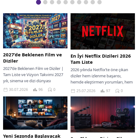
2027’de Beklenen Film ve
En İyi Netflix Dizileri 2026
Diziler
Tam Liste
2027’de Beklenen Film ve Diziler |
2026 yılında Netflix’te öne çıkan
Tam Liste ve Vizyon Takvimi 2027
diziler hem izlenme başarısı,
yılı, sinema ve dizi dünyası
hemde eleştirmen yorumları, hem
açısından son yılların...
de izleyici beğenisine göre
30.07.2026
96
0
25.07.2026
97
0
sıraladık. Netflix’te dizi...
Yeni Sezonda Başlayacak