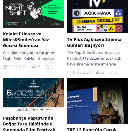
kare...
Kolektif House ve
TV Plus Açıkhava Sinema
Miles&Smiles’tan Yaz
Günleri Başlıyor!
Gecesi Sineması
TV+, Yapı Kredi bomontiada ve
Geçtiğimiz yıl yoğun ilgi gören
Paribu Art’ta düzenlenecek açık
Night Shift, Kolektif House ve
hava sinema gösterimleriyle
Miles&Smiles iş birliğiyle 29-31
22.07.2026
65
0
sinemaseverleri bu yaz da
Temmuz tarihleri arasında yeniden
17.07.2026
38
0
yıldızların altında güçlü filmler...
Levent Teras’ta...
Paşabahçe Vapuru’nda
Boğaz Turu Eşliğinde 6.
TRT 12 Punto’da Çocuk
Sinemada Film Festivali