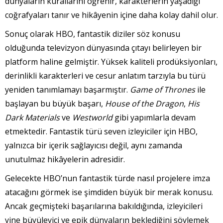
dünyaların kurallarını öğrenir, karakterlerin yaşadığı
coğrafyaları tanır ve hikâyenin içine daha kolay dahil olur.
Sonuç olarak HBO, fantastik diziler söz konusu
olduğunda televizyon dünyasında çıtayı belirleyen bir
platform haline gelmiştir. Yüksek kaliteli prodüksiyonları,
derinlikli karakterleri ve cesur anlatım tarzıyla bu türü
yeniden tanımlamayı başarmıştır.
Game of Thrones
ile
başlayan bu büyük başarı,
House of the Dragon
,
His
Dark Materials
ve
Westworld
gibi yapımlarla devam
etmektedir. Fantastik türü seven izleyiciler için HBO,
yalnızca bir içerik sağlayıcısı değil, aynı zamanda
unutulmaz hikâyelerin adresidir.
Gelecekte HBO’nun fantastik türde nasıl projelere imza
atacağını görmek ise şimdiden büyük bir merak konusu.
Ancak geçmişteki başarılarına bakıldığında, izleyicileri
yine büyüleyici ve epik dünyaların beklediğini söylemek