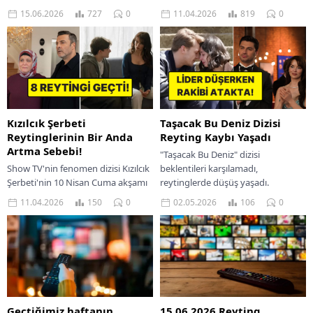
Sokaklar dizilerinin yeni
haberimizde bulabilirsiniz.
11.04.2026
819
0
15.06.2026
727
0
bölümleriyle yayınlandığı 10 Nisan
14.06.2026 Tarihinde TRT 1 Milli
Cuma günü reyting sonuçlarına 4.
maçımız Avustralya – Türkiye...
sezonuyla ekrana...
Kızılcık Şerbeti
Taşacak Bu Deniz Dizisi
Reytinglerinin Bir Anda
Reyting Kaybı Yaşadı
Artma Sebebi!
"Taşacak Bu Deniz" dizisi
Show TV'nin fenomen dizisi Kızılcık
beklentileri karşılamadı,
Şerbeti'nin 10 Nisan Cuma akşamı
reytinglerde düşüş yaşadı.
yayınlanan yeni bölümü muazzam
İzleyiciler senaryoyu eleştiriyor.
11.04.2026
150
0
02.05.2026
106
0
bir reyting artışı yaşadı. 4.
sezonunda...
Geçtiğimiz haftanın
15.06.2026 Reyting