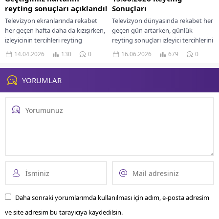
reyting sonuçları açıklandı!
Sonuçları
Televizyon ekranlarında rekabet
Televizyon dünyasında rekabet her
her geçen hafta daha da kızışırken,
geçen gün artarken, günlük
izleyicinin tercihleri reyting
reyting sonuçları izleyici tercihlerini
listelerine yansımaya devam
net bir şekilde ortaya koymaya
14.04.2026
130
0
16.06.2026
679
0
ediyor. 6-12 Nisan 2026 tarihleri...
devam ediyor. Açıklanan...
YORUMLAR
Daha sonraki yorumlarımda kullanılması için adım, e-posta adresim
ve site adresim bu tarayıcıya kaydedilsin.