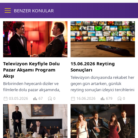
BENZER KONULAR
Televizyon Keyfiyle Dolu
15.06.2026 Reyting
Pazar Akşamı Program
Sonuçları
Akışı
Televizyon dünyasında rekabet her
Birbirinden heyecanlı diziler ve
geçen gün artarken, günlük
filmlerle dolu pazar akşamında,
reyting sonuçları izleyici tercihlerini
ekran başında keyifli anlar yaşayın!
net bir şekilde ortaya koymaya
03.05.2026
67
0
16.06.2026
679
0
Detaylar için hemen okuyun.
devam ediyor. Açıklanan...