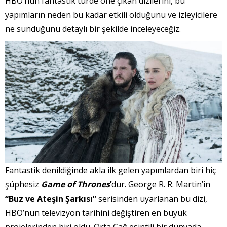
HBO’nun fantastik türde öne çıkan dizilerini, bu
yapımların neden bu kadar etkili olduğunu ve izleyicilere
ne sunduğunu detaylı bir şekilde inceleyeceğiz.
Fantastik denildiğinde akla ilk gelen yapımlardan biri hiç
şüphesiz
Game of Thrones
’
dur. George R. R. Martin’in
“Buz ve Ateşin Şarkısı”
serisinden uyarlanan bu dizi,
HBO’nun televizyon tarihini değiştiren en büyük