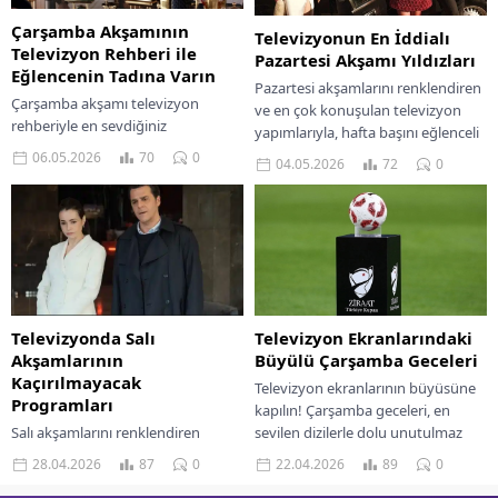
Çarşamba Akşamının
Televizyonun En İddialı
Televizyon Rehberi ile
Pazartesi Akşamı Yıldızları
Eğlencenin Tadına Varın
Pazartesi akşamlarını renklendiren
Çarşamba akşamı televizyon
ve en çok konuşulan televizyon
rehberiyle en sevdiğiniz
yapımlarıyla, hafta başını eğlenceli
programların keyfini çıkarın.
hale getiren yıldızlarla tanışın!
06.05.2026
70
0
04.05.2026
72
0
Eğlenceli içerikler ve sürprizlerle
dolu bir gece!
Televizyon Ekranlarındaki
Televizyonda Salı
Büyülü Çarşamba Geceleri
Akşamlarının
Kaçırılmayacak
Televizyon ekranlarının büyüsüne
Programları
kapılın! Çarşamba geceleri, en
sevilen dizilerle dolu unutulmaz
Salı akşamlarını renklendiren
anlar yaşayın. Kaçırmayın!
birbirinden heyecanlı ve sürükleyici
22.04.2026
89
0
28.04.2026
87
0
TV programlarını keşfedin,