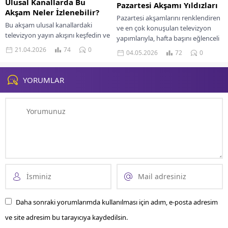
Ulusal Kanallarda Bu
Pazartesi Akşamı Yıldızları
Akşam Neler İzlenebilir?
Pazartesi akşamlarını renklendiren
Bu akşam ulusal kanallardaki
ve en çok konuşulan televizyon
televizyon yayın akışını keşfedin ve
yapımlarıyla, hafta başını eğlenceli
izlemek istediğiniz programları
hale getiren yıldızlarla tanışın!
21.04.2026
74
0
04.05.2026
72
0
kaçırmayın. Keyifli seyirler!
YORUMLAR
Daha sonraki yorumlarımda kullanılması için adım, e-posta adresim
ve site adresim bu tarayıcıya kaydedilsin.