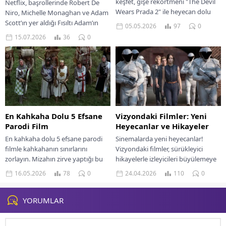
keşfet, gişe rekortmeni "The Devil
Netflix, başrollerinde Robert De
Wears Prada 2" ile heyecan dolu
Niro, Michelle Monaghan ve Adam
anlar ve sürprizlerle dolu bir
Scott’ın yer aldığı Fısıltı Adam’ın
05.05.2026
97
0
yolculuğa...
resmi fragmanını paylaştı. Alex
15.07.2026
36
0
North’un New...
Vizyondaki Filmler: Yeni
En Kahkaha Dolu 5 Efsane
Heyecanlar ve Hikayeler
Parodi Film
Sinemalarda yeni heyecanlar!
En kahkaha dolu 5 efsane parodi
Vizyondaki filmler, sürükleyici
filmle kahkahanın sınırlarını
hikayelerle izleyicileri büyülemeye
zorlayın. Mizahın zirve yaptığı bu
hazır. Yeni yapımları kaçırmayın!
yapımları kaçırmayın.
24.04.2026
110
0
16.05.2026
78
0
YORUMLAR