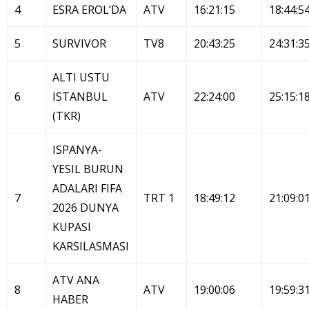
4
ESRA EROL’DA
ATV
16:21:15
18:44:5
5
SURVIVOR
TV8
20:43:25
24:31:3
ALTI USTU
6
ISTANBUL
ATV
22:24:00
25:15:1
(TKR)
ISPANYA-
YESIL BURUN
ADALARI FIFA
7
TRT 1
18:49:12
21:09:0
2026 DUNYA
KUPASI
KARSILASMASI
ATV ANA
8
ATV
19:00:06
19:59:3
HABER