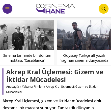
Odyssey Türkçe alt yazılı
Ölmeden Önce İzlenmesi
fragman sinema dünyasında
Gereken Filmler: Sinema
büyük yankı uyandırdı
Tutkunlarına Rehber
Akrep Kral Üçlemesi: Gizem ve
İktidar Mücadelesi
Anasayfa
»
Yabancı Filmler
»
Akrep Kral Üçlemesi: Gizem ve İktidar
Mücadelesi
Akrep Kral Üçlemesi, gizem ve iktidar mücadelesi dolu
destansı bir macera sunuyor. Fantastik dünyanın