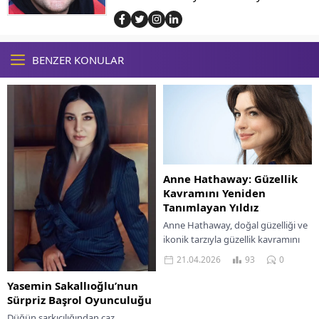
BENZER KONULAR
Anne Hathaway: Güzellik
Kavramını Yeniden
Tanımlayan Yıldız
Anne Hathaway, doğal güzelliği ve
ikonik tarzıyla güzellik kavramını
yeniden tanımlayan, Hollywood'un
21.04.2026
93
0
parlayan yıldızı.
Yasemin Sakallıoğlu’nun
Sürpriz Başrol Oyunculuğu
Düğün şarkıcılığından caz