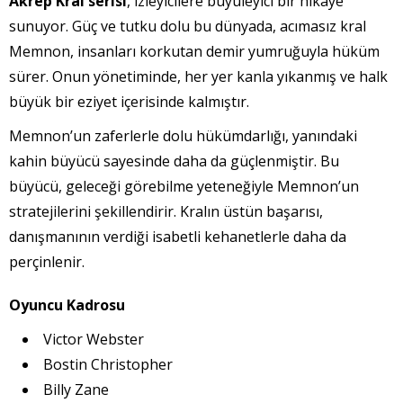
Akrep Kral serisi
, izleyicilere büyüleyici bir hikâye
sunuyor. Güç ve tutku dolu bu dünyada, acımasız kral
Memnon, insanları korkutan demir yumruğuyla hüküm
sürer. Onun yönetiminde, her yer kanla yıkanmış ve halk
büyük bir eziyet içerisinde kalmıştır.
Memnon’un zaferlerle dolu hükümdarlığı, yanındaki
kahin büyücü sayesinde daha da güçlenmiştir. Bu
büyücü, geleceği görebilme yeteneğiyle Memnon’un
stratejilerini şekillendirir. Kralın üstün başarısı,
danışmanının verdiği isabetli kehanetlerle daha da
perçinlenir.
Oyuncu Kadrosu
Victor Webster
Bostin Christopher
Billy Zane