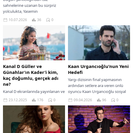
sahnelerine uzanan bu sürpriz
yolculukta, Yasemin
Sakallıoğlu’nun başrole yükselişine
10.07.2026
36
0
sen de tanık ol!
Kanal D Güller ve
Kaan Urgancıoğlu’nun Yeni
Günahlar’ın Kader’i kim,
Hedefi
kaç doğumlu, gerçek adı
Yargı dizisinin final yapmasının
ne?
ardından setlere ara veren ünlü
Kanal D ekranlarında yayınlanan ve
oyuncu Kaan Urgancıoğlu sosyal
kısa sürede izleyicinin dikkatini
medya hesabından oğlu Ardıç ile
23.12.2025
176
0
09.04.2026
96
0
üzerine çeken Güller ve Günahlar,
doğa içinde...
dramatik hikâyesi kadar oyuncu
performanslarıyla da...