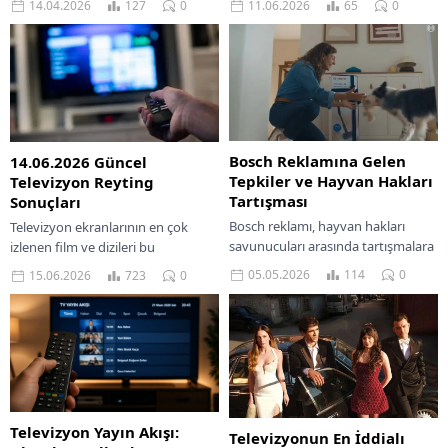
14.04.2026
127
0
11.06.2026
65
0
ediyor. 6-12 Nisan 2026 tarihleri...
HBO’nun yaptığı yatırımlar ve
kaliteli yapımlar sayesinde...
Bosch Reklamına Gelen
14.06.2026 Güncel
Tepkiler ve Hayvan Hakları
Televizyon Reyting
Tartışması
Sonuçları
Bosch reklamı, hayvan hakları
Televizyon ekranlarının en çok
savunucuları arasında tartışmalara
izlenen film ve dizileri bu
yol açtı. Tepkiler ve eleştirilerin
haberimizde bulabilirsiniz.
05.05.2026
114
0
15.06.2026
723
0
odak noktasını keşfedin.
14.06.2026 Tarihinde TRT 1 Milli
maçımız Avustralya – Türkiye...
Televizyon Yayın Akışı:
Televizyonun En İddialı