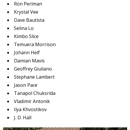
Ron Perlman
Krystal Vee
Dave Bautista
Selina Lo
Kimbo Slice
Temuera Morrison
Johann Helf
Damian Mavis
Geoffrey Giuliano
Stephane Lambert
Jason Pace
Tanapol Chuksrida
Vladimir Antonik
Ilya Khvostikov
J. D. Hall