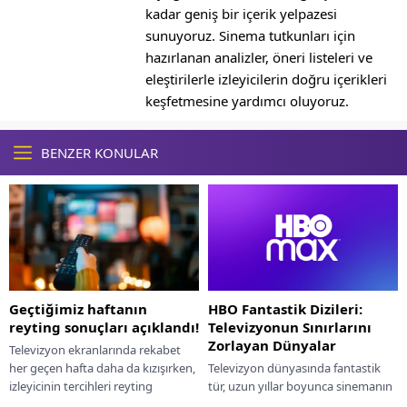
kadar geniş bir içerik yelpazesi
sunuyoruz. Sinema tutkunları için
hazırlanan analizler, öneri listeleri ve
eleştirilerle izleyicilerin doğru içerikleri
keşfetmesine yardımcı oluyoruz.
BENZER KONULAR
Geçtiğimiz haftanın
HBO Fantastik Dizileri:
reyting sonuçları açıklandı!
Televizyonun Sınırlarını
Zorlayan Dünyalar
Televizyon ekranlarında rekabet
her geçen hafta daha da kızışırken,
Televizyon dünyasında fantastik
izleyicinin tercihleri reyting
tür, uzun yıllar boyunca sinemanın
listelerine yansımaya devam
gölgesinde kalmış olsa da, özellikle