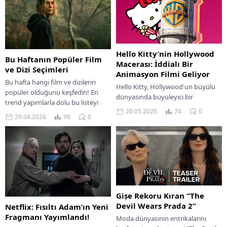
Hello Kitty’nin Hollywood
Bu Haftanın Popüler Film
Macerası: İddialı Bir
ve Dizi Seçimleri
Animasyon Filmi Geliyor
Bu hafta hangi film ve dizilerin
Hello Kitty, Hollywood'un büyülü
popüler olduğunu keşfedin! En
dünyasında büyüleyici bir
trend yapımlarla dolu bu listeyi
animasyon filmi ile geri dönüyor.
20.05.2026
74
0
kaçırmayın. İyi seyirler!
29.04.2026
98
0
Eğlenceli bir macera sizleri bekliyor!
Gișe Rekoru Kıran “The
Devil Wears Prada 2”
Netflix: Fısıltı Adam’ın Yeni
Fragmanı Yayımlandı!
Moda dünyasının entrikalarını