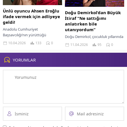
Ünlü oyuncu Ahsen Eroğlu
Doğu Demirkol’dan Büyük
ifade vermek için adliyeye
İtiraf “Ne sattığımı
geldi!
anlatırken bile
Anadolu Cumhuriyet
utanıyordum”
Başsavcılığı’nın yürüttüğü
Doğu Demirkol, çocukluk yıllarında
uyuşturucu soruşturması
yaşadığı bir anısını ilk kez paylaştı.
10.04.2026
133
0
11.04.2026
95
0
kapsamında hakkında gözaltı
Ünlü komedyen ilkokul
kararı bulunan oyuncu Ahsen
döneminde bir markette çalıştığını
Eroğlu’nun şehir dışındaydı. Ünlü
söyleyerek; "Ne sattığımı...
YORUMLAR
oyuncu bugün savcılıkta...