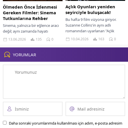
Açlık Oyunları yeniden
Ölmeden Önce İzlenmesi
seyirciyle buluşacak!
Gereken Filmler: Sinema
Tutkunlarına Rehber
Bu hafta 9 film vizyona giriyor.
Suzanne Collins'in aynı adlı
Sinema, yalnızca bir eğlence aracı
romanından uyarlanan "Açlık
değil; aynı zamanda hayatı
Oyunları" filmi de yıllar sonra
anlamanın, farklı bakış açıları
10.04.2026
163
0
13.06.2026
135
0
yeniden sinemaseverlerle...
kazanmanın ve duygusal
derinliklere inmenin en güçlü...
YORUMLAR
Daha sonraki yorumlarımda kullanılması için adım, e-posta adresim