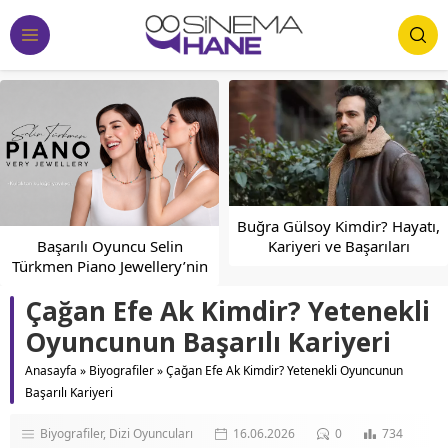
Nehir Erdoğan’ın Hayatı,
Buğra Gülsoy Kimdir? Hayatı,
Kariyeri ve Yer Aldığı Yapımlar
Kariyeri ve Başarıları
Çağan Efe Ak Kimdir? Yetenekli
Oyuncunun Başarılı Kariyeri
Anasayfa
»
Biyografiler
»
Çağan Efe Ak Kimdir? Yetenekli Oyuncunun
Başarılı Kariyeri
Biyografiler
Dizi Oyuncuları
16.06.2026
0
734