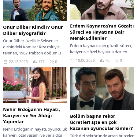
Erdem Kaynarca’nın Gözaltı
Onur Dilber Kimdir? Onur
Süreci ve Hayatına Dair
Dilber Biyografisi?
Merak Edilenler
Onur Dilber, özellikle Seksenler
Erdem Kaynarca’nın gözaltı süreci,
dizisindeki Komiser Rıza rolüyle
kariyeri ve özel hayatına dair en
tanınan, 1982 Trabzon doğumlu
çok merak edilenleri, iddiaları ve
Türk oyuncudur. Çukurova
18.06.2026
70
0
22.12.2025
177
0
gelişmeleri detaylarıyla keşfedin.
Üniversitesi Devlet Konservatuvarı
mezunu olan...
Nehir Erdoğan’ın Hayatı,
Kariyeri ve Yer Aldığı
Bölüm başına rekor
Yapımlar
ücretler! İşte en çok
kazanan oyuncular kimler?
Nehir Erdoğan’ın hayatı, oyunculuk
kariyeri, özel yaşamı ve yer aldığı
Türk dizi sektöründe artan bütçeler