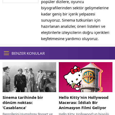
popüler dizilere, oyuncu
biyografilerinden sektör gelişmelerine
kadar geniş bir içerik yelpazesi
sunuyoruz. Sinema tutkunları için
hazırlanan analizler, öneri listeleri ve
eleştirilerle izleyicilerin doğru içerikleri
keşfetmesine yardımcı oluyoruz.
BENZER KONULAR
Sinema tarihinde bir
Hello Kitty’nin Hollywood
dönüm noktası:
Macerası: İddialı Bir
‘Casablanca’
Animasyon Filmi Geliyor
Başrollerini Humphrey Bogart ve
Hello Kitty, Hollywood'un büyülü