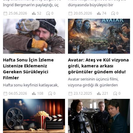
Ingrid Bergman’ın paylaştığı, üç
dünyasında büyüleyici bir
Akademi Ödüllü kült film
animasyon filmi ile geri dönüyor.
25.06.2026
52
0
20.05.2026
74
0
Casablanca, aşk, fedakarlık ve
Eğlenceli bir macera sizleri bekliyor!
politikanın harmanlandığı
unutulmaz atmosferiyle...
Avatar: Ateş ve Kül vizyona
Hafta Sonu İçin İzleme
girdi, kamera arkası
Listenize Eklemeniz
görüntüler gündem oldu!
Gereken Sürükleyici
Filmler
Avatar serisinin üçüncü filmi,
vizyona girdiği ilk günlerden
Hafta sonu keyfinizi katlayacak,
itibaren hem salonlardaki ilgiyi
her anı heyecan dolu, akıcı ve
23.12.2025
221
0
04.05.2026
108
0
hem de sosyal medyadaki
sürükleyici filmlerle dolu bir izleme
etkileşimi yeniden yukarı taşıdı....
listesi sizi bekliyor.