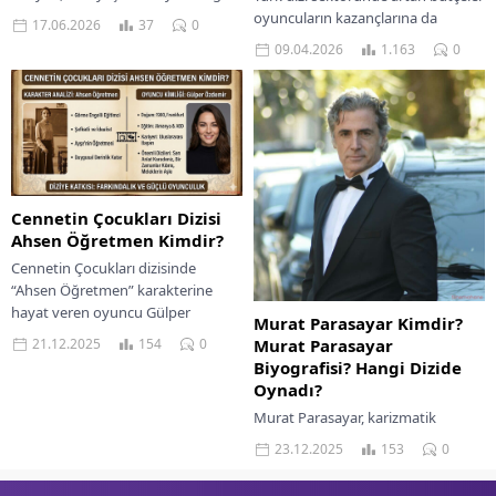
dizi ile filmleri merak edenler için
oyuncuların kazançlarına da
17.06.2026
37
0
kapsamlı bir biyografi yazısı.
yansıdı. 2026 sezonunda sektör
09.04.2026
1.163
0
kulislerine yansıyan iddialara göre
bazı oyuncular bölüm başına...
Cennetin Çocukları Dizisi
Ahsen Öğretmen Kimdir?
Cennetin Çocukları dizisinde
“Ahsen Öğretmen” karakterine
hayat veren oyuncu Gülper
Murat Parasayar Kimdir?
Özdemir‘dir. Dizinin hikayesine
Murat Parasayar
21.12.2025
154
0
sonradan dahil olan ve izleyiciler
Biyografisi? Hangi Dizide
tarafından büyük...
Oynadı?
Murat Parasayar, karizmatik
duruşu, mimarlık geçmişi ve yer
23.12.2025
153
0
aldığı uzun soluklu projelerle
tanınan Türk dizi, sinema oyuncusu