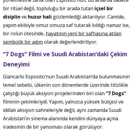
yönelmesine tanık olan Esposito’nun, bu anlarda sadece
bir ritüel değil, topluluğu bir arada tutan
içsel bir
disiplin
ve
huzur hali
gözlemlediği aktarılıyor. Camide,
yapım ekibiyle omuz omuza saf tutarak kıldığı namaz ise,
bir rolün ötesinde,
hayatının yeni bir safhasına atılan
sembolik bir adım
olarak değerlendiriliyor.
“7 Dogs” Filmi ve Suudi Arabistan’daki Çekim
Deneyimi
Giancarlo Esposito’nun Suudi Arabistan’da bulunmasının
temel sebebi, ülkenin son dönemlerde üzerinde titizlikle
çalıştığı büyük aksiyon projelerinden biri olan
“7 Dogs”
filminin çekimleriydi. Yapım, yalnızca yüksek bütçesi ve
iddialı aksiyon sahneleriyle değil, aynı zamanda Suudi
Arabistan’ın sinema alanında kendini dünyaya açma
iradesinin de bir yansıması olarak görülüyor.