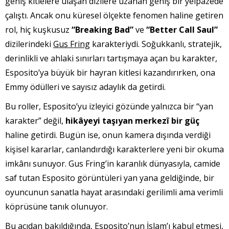
geniş kitlelere ulaşan dizilere uzanan geniş bir yelpazede
çalıştı. Ancak onu küresel ölçekte fenomen haline getiren
rol, hiç kuşkusuz
“Breaking Bad”
ve
“Better Call Saul”
dizilerindeki
Gus Fring
karakteriydi. Soğukkanlı, stratejik,
derinlikli ve ahlaki sınırları tartışmaya açan bu karakter,
Esposito’ya büyük bir hayran kitlesi kazandırırken, ona
Emmy ödülleri ve sayısız adaylık da getirdi.
Bu roller, Esposito’yu izleyici gözünde yalnızca bir “yan
karakter” değil,
hikâyeyi taşıyan merkezî bir güç
haline getirdi. Bugün ise, onun kamera dışında verdiği
kişisel kararlar, canlandırdığı karakterlere yeni bir okuma
imkânı sunuyor. Gus Fring’in karanlık dünyasıyla, camide
saf tutan Esposito görüntüleri yan yana geldiğinde, bir
oyuncunun sanatla hayat arasındaki gerilimli ama verimli
köprüsüne tanık olunuyor.
Bu açıdan bakıldığında, Esposito’nun İslam’ı kabul etmesi,