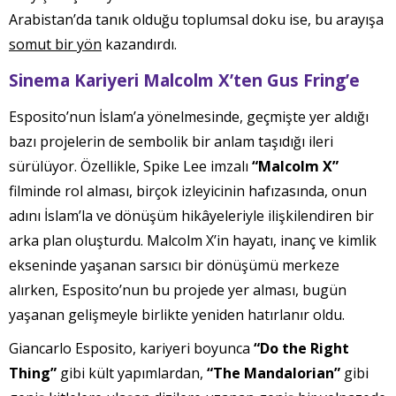
Arabistan’da tanık olduğu toplumsal doku ise, bu arayışa
somut bir yön
kazandırdı.
Sinema Kariyeri Malcolm X’ten Gus Fring’e
Esposito’nun İslam’a yönelmesinde, geçmişte yer aldığı
bazı projelerin de sembolik bir anlam taşıdığı ileri
sürülüyor. Özellikle, Spike Lee imzalı
“Malcolm X”
filminde rol alması, birçok izleyicinin hafızasında, onun
adını İslam’la ve dönüşüm hikâyeleriyle ilişkilendiren bir
arka plan oluşturdu. Malcolm X’in hayatı, inanç ve kimlik
ekseninde yaşanan sarsıcı bir dönüşümü merkeze
alırken, Esposito’nun bu projede yer alması, bugün
yaşanan gelişmeyle birlikte yeniden hatırlanır oldu.
Giancarlo Esposito, kariyeri boyunca
“Do the Right
Thing”
gibi kült yapımlardan,
“The Mandalorian”
gibi