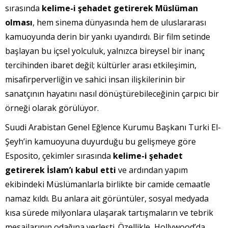
sırasında
kelime-i şehadet getirerek Müslüman
olması
, hem sinema dünyasında hem de uluslararası
kamuoyunda derin bir yankı uyandırdı. Bir film setinde
başlayan bu içsel yolculuk, yalnızca bireysel bir inanç
tercihinden ibaret değil; kültürler arası etkileşimin,
misafirperverliğin ve sahici insan ilişkilerinin bir
sanatçının hayatını nasıl dönüştürebileceğinin çarpıcı bir
örneği olarak görülüyor.
Suudi Arabistan Genel Eğlence Kurumu Başkanı Turki El-
Şeyh’in kamuoyuna duyurduğu bu gelişmeye göre
Esposito, çekimler sırasında
kelime-i şehadet
getirerek İslam’ı kabul etti
ve ardından yapım
ekibindeki Müslümanlarla birlikte bir camide cemaatle
namaz kıldı. Bu anlara ait görüntüler, sosyal medyada
kısa sürede milyonlara ulaşarak tartışmaların ve tebrik
mesajlarının odağına yerleşti. Özellikle, Hollywood’da