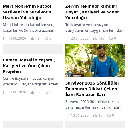
Mert Nobre’nin Futbol
Zerrin Tekindor Kimdir?
Serüveni ve Survivor’a
Hayatı, Kariyeri ve Sanat
Uzanan Yolculuğu
Yolculuğu
Mert Nobre’nin futbol kariyeri,
Türk tiyatro ve televizyon
başarıları ve Survivor’a uzanan
dünyasının en saygın isimlerinden
yolculuğunu keşfedin; unutulmaz
biri olan Zerrin Tekindor, hem
18.06.2026
48
0
20.04.2026
136
0
anlarını ve dönüm noktalarını
oyunculuğu hem de ressam
inceleyin.
kimliğiyle dikkat çeken...
Cemre Baysel’in Yaşamı,
Kariyeri ve Öne Çıkan
Projeleri
Cemre Baysel’in hayatı, kariyer
Survivor 2026 Gönüllüler
yolculuğu ve yer aldığı dizilerden
Takımının Dikkat Çeken
öne çıkan projeleri hakkında
17.06.2026
36
0
İsmi Ramazan Sarı
detaylı bir inceleme.
Survivor 2026 Gönüllüler takımı
yarışmacısı Ramazan Sarı kimdir?
Yaşamı, yarışmadaki performansı
18.06.2026
46
0
ve bilinmeyen yönleri hakkında
detaylar.