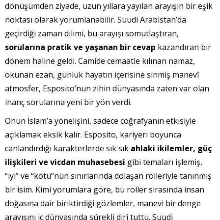
dönüşümden ziyade, uzun yıllara yayılan arayışın bir eşik
noktası olarak yorumlanabilir. Suudi Arabistan’da
geçirdiği zaman dilimi, bu arayışı somutlaştıran,
sorularına pratik ve yaşanan bir cevap
kazandıran bir
dönem haline geldi. Camide cemaatle kılınan namaz,
okunan ezan, günlük hayatın içerisine sinmiş manevî
atmosfer, Esposito’nun zihin dünyasında zaten var olan
inanç sorularına yeni bir yön verdi.
Onun İslam’a yönelişini, sadece coğrafyanın etkisiyle
açıklamak eksik kalır. Esposito, kariyeri boyunca
canlandırdığı karakterlerde sık sık
ahlaki ikilemler, güç
ilişkileri ve vicdan muhasebesi
gibi temaları işlemiş,
“iyi” ve “kötü”nün sınırlarında dolaşan rolleriyle tanınmış
bir isim. Kimi yorumlara göre, bu roller sırasında insan
doğasına dair biriktirdiği gözlemler, manevi bir denge
arayışını iç dünyasında sürekli diri tuttu. Suudi