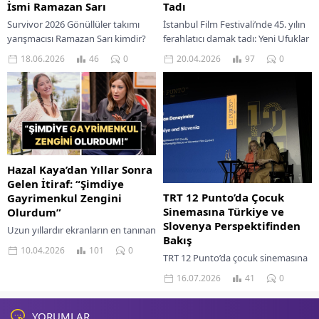
İsmi Ramazan Sarı
Tadı
Survivor 2026 Gönüllüler takımı
İstanbul Film Festivali’nde 45. yılın
yarışmacısı Ramazan Sarı kimdir?
ferahlatıcı damak tadı: Yeni Ufuklar
Yaşamı, yarışmadaki performansı
ve Şu Anın Sinemasıyla büyüleyici
18.06.2026
46
0
20.04.2026
97
0
ve bilinmeyen yönleri hakkında
keşifler
detaylar.
Hazal Kaya’dan Yıllar Sonra
Gelen İtiraf: “Şimdiye
TRT 12 Punto’da Çocuk
Gayrimenkul Zengini
Sinemasına Türkiye ve
Olurdum”
Slovenya Perspektifinden
Uzun yıllardır ekranların en tanınan
Bakış
isimlerinden biri olan Hazal Kaya,
10.04.2026
101
0
TRT 12 Punto’da çocuk sinemasına
bu kez samimi itiraflarıyla
Türkiye ve Slovenya
gündemde. Genç yaşta şöhretle
16.07.2026
41
0
perspektifinden bakış: ortak
tanışmanın zorluklarını açık...
üretim, kültürel etkileşim ve yeni
hikâyeler.
YORUMLAR