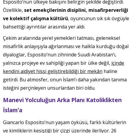
Esposito’nun ülkeye bakışını belirgin şekilde değiştirdi.
Özellikle,
set emekçilerinin disiplini, misafirperverliği
ve kolektif çalışma kültürü
, oyuncunun sık sık övgüyle
bahsettiği ayrıntılar arasında yer aldı.
Çekim aralarında yerel yemekleri tatması, geleneksel
misafirlik anlayışıyla ağırlanması ve halkla kurduğu doğal
diyaloglar, Esposito’nun zihninde Suudi Arabistan’ı,
yalnızca projeye ev sahipliği yapan bir ülke değil,
içinde
kendini aidiyet hissi geliştirebildiği bir mekân
haline
getirdi. Bu atmosfer, onun İslam’ı daha yakından tanıma
isteğini perçinleyen unsurlardan biri oldu.
Manevi Yolculuğun Arka Planı Katoliklikten
İslam’a
Giancarlo Esposito’nun yaşam öyküsü, farklı kültürlerin
ve kimliklerin kesiştiği bir çizgi üzerinde ilerliyor. 26