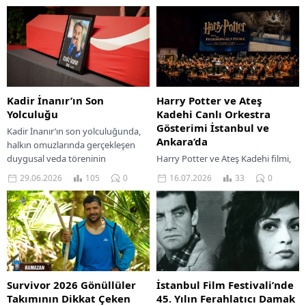
Kadir İnanır’ın Son
Harry Potter ve Ateş
Yolculuğu
Kadehi Canlı Orkestra
Gösterimi İstanbul ve
Kadir İnanır’ın son yolculuğunda,
Ankara’da
halkın omuzlarında gerçekleşen
duygusal veda töreninin
Harry Potter ve Ateş Kadehi filmi,
detaylarını ve anılarını keşfedin.
canlı orkestra eşliğinde İstanbul ve
29.06.2026
105
0
16.07.2026
33
0
Ankara’da büyülü bir deneyim
sunuyor. Bilet ve tarih detaylarını...
Survivor 2026 Gönüllüler
İstanbul Film Festivali’nde
Takımının Dikkat Çeken
45. Yılın Ferahlatıcı Damak