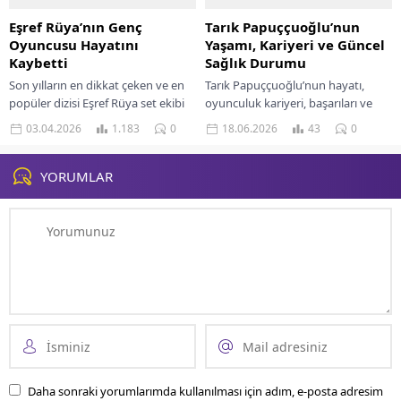
Eşref Rüya’nın Genç
Tarık Papuççuoğlu’nun
Oyuncusu Hayatını
Yaşamı, Kariyeri ve Güncel
Kaybetti
Sağlık Durumu
Son yılların en dikkat çeken ve en
Tarık Papuççuoğlu’nun hayatı,
popüler dizisi Eşref Rüya set ekibi
oyunculuk kariyeri, başarıları ve
acı haberi duyunca yıkıldı. 37
güncel sağlık durumu hakkında
03.04.2026
1.183
0
18.06.2026
43
0
yaşındaki genç...
detaylı bilgiler.
YORUMLAR
Daha sonraki yorumlarımda kullanılması için adım, e-posta adresim