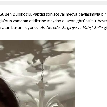
Gülşen Bubikoğlu
, yaptığı son sosyal medya paylaşımıyla bir
ğlu’nun zamanın etkilerine meydan okuyan görüntüsü, hayran
m atan başarılı oyuncu,
Ah Nerede
,
Gırgıriye
ve
Vahşi Gelin
gi