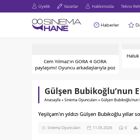
Üyelik
Yazarlar
Hakkımızda
Tekno Reh
Haberler
Di
Haluk 
Cem Yılmaz’ın GORA 4 GORA
paylaşımı! Oyuncu arkadaşlarıyla poz
verdi!
Gülşen Bubikoğlu’nun E
Anasayfa
»
Sinema Oyuncuları
»
Gülşen Bubikoğlu’nun 
Yeşilçam’ın yıldızı Gülşen Bubikoğlu yılla
Sinema Oyuncuları
11.05.2026
0