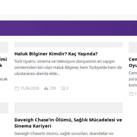
Haluk Bilginer Kimdir? Kaç Yaşında?
lmi
Cem
Türk tiyatro, sinema ve televizyon dünyasının en saygın
k
Oyu
isimlerinden biri olan Haluk Bilginer, hem Türkiye’de hem de
Cem 
uluslararası alanda elde...
yacak
sürü
kome
15.04.2026
200
0
1
Daveigh Chase’in Ölümü, Sağlık Mücadelesi ve
Sinema Kariyeri
Daveigh Chase’in ölümü, sağlık sorunları, skandallar ve