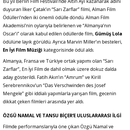
Bu yıl Berlin Film Festivali’nde Altın Ayı kazanarak adını
duyuran İlker Çatak’ın “Sarı Zarflar” filmi, Alman Film
Ödülleri’nden iki önemli ödülle döndü. Alman Film
Akademisi’nin oylarıyla belirlenen ve “Almanya’nın
Oscar’ı” olarak kabul edilen ödüllerde film,
Gümüş Lola
ödülüne layık görüldü. Ayrıca Marvin Miller’ın besteleri,
En İyi Film Müziği
kategorisinde ödül aldı.
Almanya, Fransa ve Türkiye ortak yapımı olan “Sarı
Zarflar”, En İyi Film de dahil olmak üzere dokuz dalda
aday gösterildi. Fatih Akın’ın “Amrum” ve Kirill
Serebrennikov’un “Das Verschwinden des Josef
Mengele” gibi iddialı yapımlarla yarışan film, gecenin
dikkat çeken filmleri arasında yer aldı.
ÖZGÜ NAMAL VE TANSU BİÇER’E ULUSLARARASI İLGİ
Filmde performanslarıyla öne çıkan Özgü Namal ve