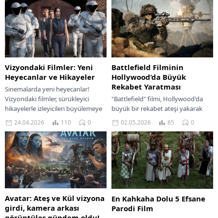
Vizyondaki Filmler: Yeni
Battlefield Filminin
Heyecanlar ve Hikayeler
Hollywood’da Büyük
Rekabet Yaratması
Sinemalarda yeni heyecanlar!
Vizyondaki filmler, sürükleyici
"Battlefield" filmi, Hollywood'da
hikayelerle izleyicileri büyülemeye
büyük bir rekabet ateşi yakarak
hazır. Yeni yapımları kaçırmayın!
izleyiciler için heyecan dolu bir
24.04.2026
110
0
02.05.2026
85
0
deneyim sunuyor.
Avatar: Ateş ve Kül vizyona
En Kahkaha Dolu 5 Efsane
girdi, kamera arkası
Parodi Film
görüntüler gündem oldu!