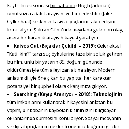
kaybolması sonrası
bir babanın
(Hugh Jackman)
umutsuzca adalet arayışını ve bir dedektifin (Jake
Gyllenhaal) keskin zekasıyla ipuçlarını takip edişini
konu alıyor. Şükran Günü’nde meydana gelen bu olay,
adeta bir karanlık arayış hikayesi yaratıyor.
Knives Out (Bıçaklar Çekildi – 2019):
Geleneksel
“Katil kim?” tarzı suç öykülerine taze bir soluk getiren
bu film, ünlü bir yazarın 85. doğum gününde
öldürülmesiyle tüm aileyi zan altına alıyor. Modern
anlatım diliyle öne çıkan bu yapıtta, her karakter
potansiyel bir şüpheli olarak karşımıza çıkıyor.
Searching (Kayıp Aranıyor – 2018):
Teknolojinin
tüm imkanlarını kullanarak hikayesini anlatan bu
yapım, bir babanın kaybolan kızının izini bilgisayar
ekranlarında sürmesini konu alıyor. Sosyal medyanın
ve dijital ipuçlarının ne denli önemli olduğunu gözler