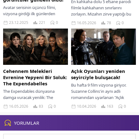
En kahkaha dolu 5 efsane parodi
Avatar serisinin üçüncü filmi,
filmle kahkahanın sınırlarını
vizyona girdiği ilk günlerden
zorlayın. Mizahın zirve yaptığı bu
itibaren hem salonlardaki ilgiyi
yapımları kaçırmayın.
23.12.2025
221
0
16.05.2026
78
0
hem de sosyal medyadaki
etkileşimi yeniden yukarı taşıdı....
Cehennem Melekleri
Açlık Oyunları yeniden
Evrenine Yepyeni Bir Soluk:
seyirciyle buluşacak!
The Expendabelles
Bu hafta 9 film vizyona giriyor.
The Expendables dünyasına
Suzanne Collins'in aynı adlı
damga vuracak yenilik: The
romanından uyarlanan "Açlık
Expendabelles. Aksiyon dolu
Oyunları" filmi de yıllar sonra
16.05.2026
83
0
10.04.2026
163
0
maceraya hazır mısınız? Cehennem
yeniden sinemaseverlerle...
Melekleri'ne yeni bir soluk!
YORUMLAR