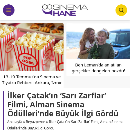
Ben Leman’da anlatılan
gerçekler dengeleri bozdu!
Final mi geliyor?
13-19 Temmuz’da Sinema ve
Tiyatro Rehberi: Ankara, İzmir
ve Bursa Etkinlik Takvimi
İlker Çatak’ın ‘Sarı Zarflar’
Filmi, Alman Sinema
Ödülleri’nde Büyük İlgi Gördü
Anasayfa
»
Beyazperde
»
İlker Çatak’ın ‘Sarı Zarflar’ Filmi, Alman Sinema
Ödülleri’nde Büyük İlgi Gördü