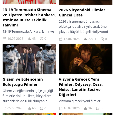
13-19 Temmuz’da Sinema
2026 Vizyondaki Filmler
ve Tiyatro Rehberi: Ankara,
Güncel Liste
İzmir ve Bursa Etkinlik
2026 yılı sinema dünyası için
Takvimi
oldukça iddialı bir yıl olarak öne
13-19 Temmuz’da Ankara, İzmir ve
çıkıyor. Büyük bütçeli Hollywood
Bursa’da kaçırılmayacak sinema ve
yapımları, sevilen serilerin devam
10.07.2026
43
0
15.04.2026
2.831
0
tiyatro oyunlarını keşfedin. Haftalık
filmleri...
etkinlik takviminize göz atın.
Gizem ve Eğlencenin
Vizyona Girecek Yeni
Buluştuğu Filmler
Filmler: Odyssey, Ceza,
Noise: Lanetin Sesi ve
Gizem ve eğlencenin iç içe geçtiği
Diğerleri
filmlerle dolu bu liste, izleyicilere
sürprizlerle dolu bir dünyanın
Vizyona girecek yeni filmler
kapılarını aralıyor.
Odyssey, Ceza, Noise: Lanetin Sesi
05.06.2026
65
0
16.07.2026
36
0
ve daha fazlasını konu, oyuncu