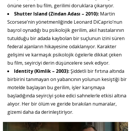
önüne seren bu film, gerilimi doruklara çıkarıyor.
Shutter Island (Zindan Adası – 2010):
Martin
Scorsese’nin yönetmenliğinde Leonard DiCaprio’nun
başrol oynadığı bu psikolojik gerilim, akıl hastalarının
tutulduğu bir adada kaybolan bir suçlunun izini süren
federal ajanların hikayesine odaklanıyor. Karakter
gelişimi ve karmaşık psikolojik ögelerle dikkat çeken
bu film, seyirciyi derin düşüncelere sevk ediyor.
Identity (Kimlik – 2003):
Şiddetli bir fırtına altında
birbirini tanımayan on yabancının yolunun kesiştiği bir
motelde başlayan bu gerilim, işler karışmaya
başladığında seyirciyi şoke edici sahnelerle etkisi altına
alıyor. Her bir ölüm ve geride bırakılan numaralar,
gizemi daha da derinleştiriyor.