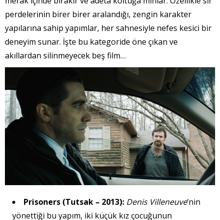
merak içinde bırakır ve adeta koltuğa mıhlar. Özellikle sır
perdelerinin birer birer aralandığı, zengin karakter
yapılarına sahip yapımlar, her sahnesiyle nefes kesici bir
deneyim sunar. İşte bu kategoride öne çıkan ve
akıllardan silinmeyecek beş film…
Prisoners (Tutsak – 2013):
Denis Villeneuve
‘nin
yönettiği bu yapım, iki küçük kız çocuğunun