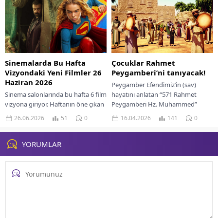
kadrosu ve vizyon tarihleriyle
keşfedin.
Sinemalarda Bu Hafta
Çocuklar Rahmet
Vizyondaki Yeni Filmler 26
Peygamberi’ni tanıyacak!
Haziran 2026
Peygamber Efendimiz’in (sav)
Sinema salonlarında bu hafta 6 film
hayatını anlatan “571 Rahmet
vizyona giriyor. Haftanın öne çıkan
Peygamberi Hz. Muhammed”
yapımları çizgi romandan
animasyon filmi 17 Nisan’da
26.06.2026
51
0
16.04.2026
141
0
uyarlanan "Supergirl" ve 40 milyon
sinemaseverlerle buluşacak.
dolarlık...
Yapımcısı Murat Kaya, filmi...
YORUMLAR