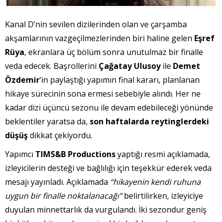
Kanal D’nin sevilen dizilerinden olan ve çarşamba
akşamlarının vazgeçilmezlerinden biri haline gelen
Eşref
Rüya
, ekranlara üç bölüm sonra unutulmaz bir finalle
veda edecek. Başrollerini
Çağatay Ulusoy
ile
Demet
Özdemir
‘in paylaştığı yapımın final kararı, planlanan
hikaye sürecinin sona ermesi sebebiyle alındı. Her ne
kadar dizi üçüncü sezonu ile devam edebileceği yönünde
beklentiler yaratsa da,
son haftalarda reytinglerdeki
düşüş
dikkat çekiyordu.
Yapımcı
TIMS&B Productions
yaptığı resmi açıklamada,
izleyicilerin desteği ve bağlılığı için teşekkür ederek veda
mesajı yayınladı. Açıklamada
“hikayenin kendi ruhuna
uygun bir finalle noktalanacağı”
belirtilirken, izleyiciye
duyulan minnettarlık da vurgulandı. İki sezondur geniş