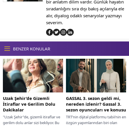
bir anlatım dilim vardır. Günlük hayatın
sıradanlığını sıra dışı bakış açılarıyla ele
alır, diyalog odaklı senaryolar yazmayı
severim.
BENZER KONULAR
Uzak Şehir’de Gizemli
GASSAL 3. sezon geldi mi,
İtiraflar ve Gerilim Dolu
nereden izlenir? Gassal 3.
Dakikalar
sezon oyuncuları ve konusu
"Uzak Şehir"de, gizemli itiraflar ve
TRT’nin dijital platformu tabii’nin en
gerilim dolu anlar sizi bekliyor. Bu
özgün yapımlarından biri olan
heyecan dolu macerayı kaçırmayın!
Gassal, uzun süren bekleyişin