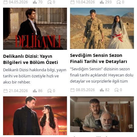
04.05.2026
70
0
10.04.2026
293
0
ardından 3. sezonuyla geri döndü!
Ahmet Kural’ın...
Sevdiğim Sensin Sezon
Delikanlı Dizisi: Yayın
Finali Tarihi ve Detayları
Bilgileri ve Bölüm Özeti
“Sevdiğim Sensin” dizisinin sezon
Delikanlı Dizisi hakkında bilgi, yayın
finali tarihi açıklandı! Heyecan dolu
tarihi ve bölüm özetiyle hızlı ve
detaylar ve sürprizlerle ilgili tüm
akıcı bir rehber.
bilgileri kaçırmayın.
08.05.2026
82
0
21.04.2026
86
0