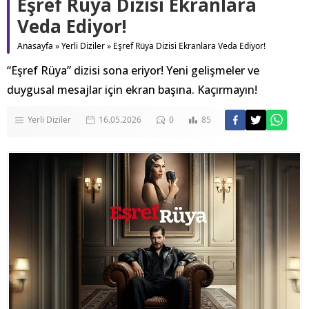
Eşref Rüya Dizisi Ekranlara
Veda Ediyor!
Anasayfa
»
Yerli Diziler
»
Eşref Rüya Dizisi Ekranlara Veda Ediyor!
“Eşref Rüya” dizisi sona eriyor! Yeni gelişmeler ve
duygusal mesajlar için ekran başına. Kaçırmayın!
Yerli Diziler
16.05.2026
0
85