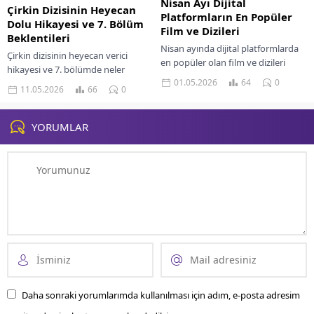
Nisan Ayı Dijital
Çirkin Dizisinin Heyecan
Platformların En Popüler
Dolu Hikayesi ve 7. Bölüm
Film ve Dizileri
Beklentileri
Nisan ayında dijital platformlarda
Çirkin dizisinin heyecan verici
en popüler olan film ve dizileri
hikayesi ve 7. bölümde neler
keşfedin. Kaçırılmaması gereken
01.05.2026
64
0
olabileceğine dair beklentilere dair
11.05.2026
66
0
yapımları burada bulabilirsiniz!
bilgi edinin. Merak uyandırıcı
detaylar burada!
YORUMLAR
Daha sonraki yorumlarımda kullanılması için adım, e-posta adresim