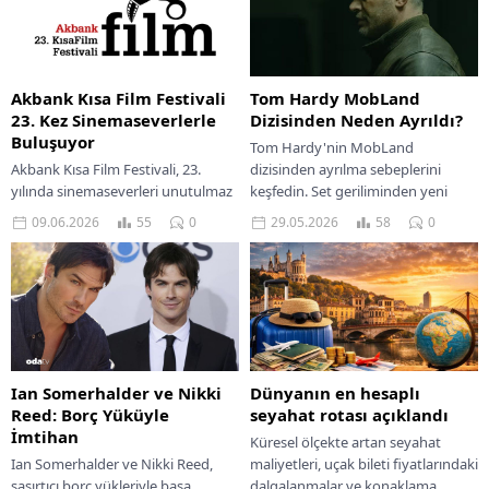
Tom Hardy MobLand
Akbank Kısa Film Festivali
Dizisinden Neden Ayrıldı?
23. Kez Sinemaseverlerle
Buluşuyor
Tom Hardy'nin MobLand
dizisinden ayrılma sebeplerini
Akbank Kısa Film Festivali, 23.
keşfedin. Set geriliminden yeni
yılında sinemaseverleri unutulmaz
projelere kadar tüm ayrıntıları
anlarla buluşturuyor.
29.05.2026
58
0
09.06.2026
55
0
öğrenin.
Kaçırılmayacak film gösterimleri
seni bekliyor!
Ian Somerhalder ve Nikki
Dünyanın en hesaplı
Reed: Borç Yüküyle
seyahat rotası açıklandı
İmtihan
Küresel ölçekte artan seyahat
Ian Somerhalder ve Nikki Reed,
maliyetleri, uçak bileti fiyatlarındaki
şaşırtıcı borç yükleriyle başa
dalgalanmalar ve konaklama