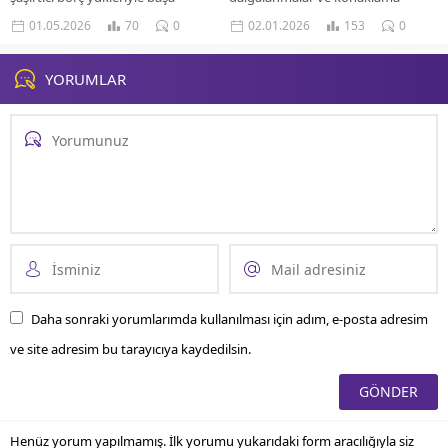
çıkarken nasıl zorluklar
giderlerindeki yükseliş, tatil planı
01.05.2026
70
0
02.01.2026
153
0
yaşadıklarını ve çözümlerini
yapan milyonlarca kişinin rotasını
keşfedin.
daha...
YORUMLAR
Daha sonraki yorumlarımda kullanılması için adım, e-posta adresim
ve site adresim bu tarayıcıya kaydedilsin.
Henüz yorum yapılmamış. İlk yorumu yukarıdaki form aracılığıyla siz