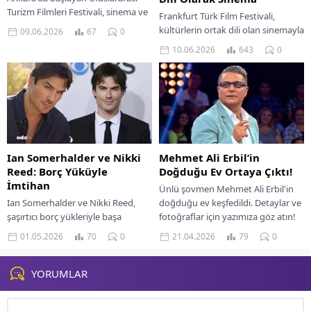
Turizm Filmleri Festivali, sinema ve
Frankfurt Türk Film Festivali,
turizmi bir araya getirerek
kültürlerin ortak dili olan sinemayla
09.06.2026
67
0
izleyicilere benzersiz bir deneyim
izleyicileri bir araya getiriyor.
10.06.2026
643
0
sunuyor.
Festivaldeki ilgi çekici filmleri
keşfedin.
Mehmet Ali Erbil’in
Ian Somerhalder ve Nikki
Doğduğu Ev Ortaya Çıktı!
Reed: Borç Yüküyle
İmtihan
Ünlü şovmen Mehmet Ali Erbil'in
doğduğu ev keşfedildi. Detaylar ve
Ian Somerhalder ve Nikki Reed,
fotoğraflar için yazımıza göz atın!
şaşırtıcı borç yükleriyle başa
çıkarken nasıl zorluklar
21.04.2026
79
0
01.05.2026
70
0
yaşadıklarını ve çözümlerini
keşfedin.
YORUMLAR