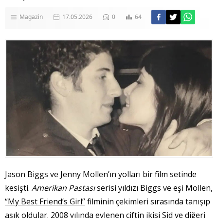
Magazin
17.05.2026
0
64
Jason Biggs ve Jenny Mollen’ın yolları bir film setinde
kesişti.
Amerikan Pastası
serisi yıldızı Biggs ve eşi Mollen,
“My Best Friend’s Girl”
filminin çekimleri sırasında tanışıp
aşık oldular. 2008 yılında evlenen çiftin ikisi Sid ve diğeri