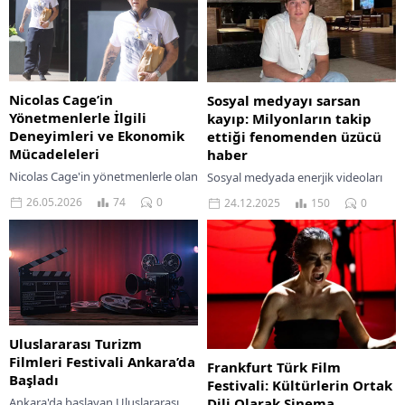
Nicolas Cage’in
Sosyal medyayı sarsan
Yönetmenlerle İlgili
kayıp: Milyonların takip
Deneyimleri ve Ekonomik
ettiği fenomenden üzücü
Mücadeleleri
haber
Nicolas Cage'in yönetmenlerle olan
Sosyal medyada enerjik videoları
ilişkileri ve karşılaştığı ekonomik
ve aile odaklı paylaşımlarıyla
26.05.2026
74
0
24.12.2025
150
0
zorluklar üzerine derinlemesine bir
tanınan Tucker David Genal’in 31
bakış.
yaşında hayatını kaybetmesi, dijital
dünyada geniş yankı...
Uluslararası Turizm
Filmleri Festivali Ankara’da
Frankfurt Türk Film
Başladı
Festivali: Kültürlerin Ortak
Dili Olarak Sinema
Ankara'da başlayan Uluslararası