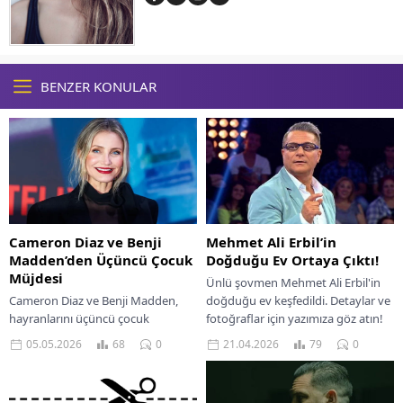
BENZER KONULAR
Mehmet Ali Erbil’in
Cameron Diaz ve Benji
Doğduğu Ev Ortaya Çıktı!
Madden’den Üçüncü Çocuk
Müjdesi
Ünlü şovmen Mehmet Ali Erbil'in
doğduğu ev keşfedildi. Detaylar ve
Cameron Diaz ve Benji Madden,
fotoğraflar için yazımıza göz atın!
hayranlarını üçüncü çocuk
haberleriyle şaşırtıyor. Ünlü çiftin
21.04.2026
79
0
05.05.2026
68
0
yeni mutluluğunu keşfedin.