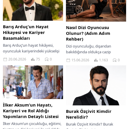
Barış Arduç’un Hayat
Nasıl Dizi Oyuncusu
Hikayesi ve Kariyer
Olunur? (Adım Adım
Basamakları
Rehber)
Barış Arduç’un hayat hikâyesi,
Dizi oyunculuğu, dışarıdan
oyunculuk kariyerindeki yükselişi
bakıldığında oldukça cazip
ve özel yaşamına dair en çok
görünen ama arkasında ciddi
20.06.2026
75
0
15.06.2026
1.163
0
merak edilen detayları keşfedin.
emek, sabır ve disiplin gerektiren
bir meslektir. Televizyonda
gördüğümüz başarılı...
İlker Aksum’un Hayatı,
Kariyeri ve Rol Aldığı
Burak Özçivit Kimdir
Yapımların Detaylı Listesi
Nerelidir?
İlker Aksum’un çocukluğu, eğitimi,
Burak Özçivit Kimdir? Burak