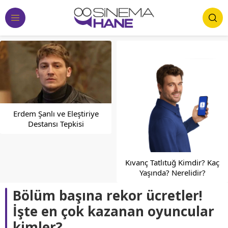
Ajda Pekkan ve Sevdiğim
Sensin’de Oynayan Barış
Baktaş’ın Paylaşımı
Kıvanç Tatlıtuğ Kimdir? Kaç
Yaşında? Nerelidir?
Bölüm başına rekor ücretler!
İşte en çok kazanan oyuncular
kimler?