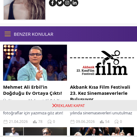
BENZER KONULAR
Mehmet Ali Erbil’in
Akbank Kısa Film Festivali
Doğduğu Ev Ortaya Çıktı!
23. Kez Sinemaseverlerle
Buluşuyor
Ünlü şovmen Mehmet Ali Erbil'in
REKLAMI KAPAT
doğduğu ev keşfedildi. Detaylar ve
Akbank Kısa Film Festivali, 23.
fotoğraflar için yazımıza göz atın!
yılında sinemaseverleri unutulmaz
anlarla buluşturuyor.
21.04.2026
78
0
09.06.2026
54
0
Kaçırılmayacak film gösterimleri
seni bekliyor!