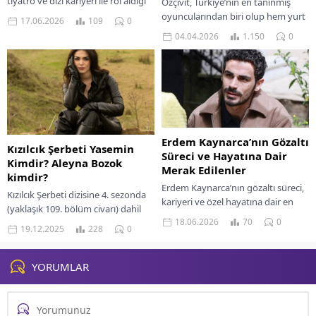
tiyatro ve dizi kariyeri ile rol aldığı
Özçivit, Türkiye’nin en tanınmış
film ve dizilerin detaylı listesini bu
oyuncularından biri olup hem yurt
17.06.2026
109
0
kapsamlı yazıda keşfedin.
içinde hem de uluslararası alanda
04.04.2026
1.150
0
geniş bir...
Erdem Kaynarca’nın Gözaltı
Kızılcık Şerbeti Yasemin
Süreci ve Hayatına Dair
Kimdir? Aleyna Bozok
Merak Edilenler
kimdir?
Erdem Kaynarca’nın gözaltı süreci,
Kızılcık Şerbeti dizisine 4. sezonda
kariyeri ve özel hayatına dair en
(yaklaşık 109. bölüm civarı) dahil
çok merak edilenleri, iddiaları ve
18.06.2026
70
0
olan Yasemin karakteri ve ona
19.12.2025
228
0
gelişmeleri detaylarıyla keşfedin.
hayat veren genç oyuncu Aleyna...
YORUMLAR