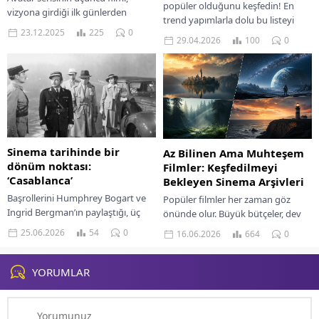
popüler olduğunu keşfedin! En
vizyona girdiği ilk günlerden
trend yapımlarla dolu bu listeyi
itibaren hem salonlardaki ilgiyi
23.12.2025
225
0
kaçırmayın. İyi seyirler!
29.04.2026
100
0
hem de sosyal medyadaki
etkileşimi yeniden yukarı taşıdı....
Sinema tarihinde bir
Az Bilinen Ama Muhteşem
dönüm noktası:
Filmler: Keşfedilmeyi
‘Casablanca’
Bekleyen Sinema Arşivleri
Başrollerini Humphrey Bogart ve
Popüler filmler her zaman göz
Ingrid Bergman’ın paylaştığı, üç
önünde olur. Büyük bütçeler, dev
Akademi Ödüllü kült film
reklam kampanyaları ve yıldız
25.06.2026
54
0
16.06.2026
664
0
Casablanca, aşk, fedakarlık ve
oyuncular sayesinde milyonlara
politikanın harmanlandığı
ulaşırlar. Ancak sinema...
unutulmaz atmosferiyle...
YORUMLAR