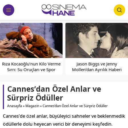
lo Verme
Jason Biggs ve Jenny
e Spor
Mollen’dan Ayrılık Haberi
98. Akademi Ödüll
emler
Beklenmedik Zafe
İkonik Anla
Cannes’dan Özel Anlar ve
Sürpriz Ödüller
Anasayfa
»
Magazin
»
Cannes’dan Özel Anlar ve Sürpriz Ödüller
Cannes’de özel anlar, büyüleyici sahneler ve beklenmedik
ödüllerle dolu heyecan verici bir deneyimi keşfedin.