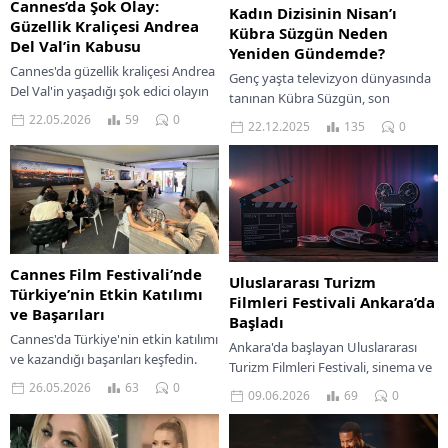
Cannes’da Şok Olay:
Kadın Dizisinin Nisan’ı
Güzellik Kraliçesi Andrea
Kübra Süzgün Neden
Del Val’in Kabusu
Yeniden Gündemde?
Cannes'da güzellik kraliçesi Andrea
Genç yaşta televizyon dünyasında
Del Val'in yaşadığı şok edici olayın
tanınan Kübra Süzgün, son
detayları ortaya çıkıyor. Gerçekler
dönemde ailesiyle birlikte yaşadığı
22.05.2026
59
0
22.12.2025
135
0
ve perde arkası burada.
hukuki ve maddi süreç nedeniyle
yeniden kamuoyunun
gündemine...
Cannes Film Festivali’nde
Uluslararası Turizm
Türkiye’nin Etkin Katılımı
Filmleri Festivali Ankara’da
ve Başarıları
Başladı
Cannes'da Türkiye'nin etkin katılımı
Ankara'da başlayan Uluslararası
ve kazandığı başarıları keşfedin.
Turizm Filmleri Festivali, sinema ve
Sinemanın büyüsüne Türkiye'nin iz
turizmi bir araya getirerek
26.05.2026
63
0
09.06.2026
69
0
bırakışı.
izleyicilere benzersiz bir deneyim
sunuyor.