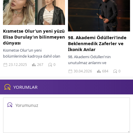
Kısmetse Olur’un yeni yüzü
Elisa Durulay’ın bilinmeyen
98. Akademi Ödülleri’inde
dünyası
Beklenmedik Zaferler ve
İkonik Anlar
Kısmetse Olur’un yeni
bölümlerinde kadroya dahil olan
98. Akademi Ödülleri'nin
Elisa Durulay, kısa sürede dikkatleri
unutulmaz anlarını ve
23.12.2025
267
0
üzerine çekti. Sosyal medya
kazananlarını keşfedin. Sürpriz
30.04.2026
684
0
geçmişi, yaşam öyküsü ve...
zaferler ve sinemanın ikonik anları
için tıklayın.
YORUMLAR