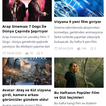
Vizyona 9 yeni film giriyor
Arap Sineması 7 Dogs İle
Sinema salonlarında aksiyondan
Dünya Çapında Şaşırtıyor
komediye, gerilimden animasyona
Arap Sineması'nın yenilikçi filmi '7
farklı türlerde yapımlar izleyiciyle
Dogs', dünya genelinde şaşkınlık
buluşacak. Bu hafta 9 yeni film
yaratıyor. Bu etkileyici yapıma dair
vizyona giriyor.
09.04.2026
144
0
detayı kaçırmayın.
04.06.2026
70
0
Avatar: Ateş ve Kül vizyona
Bu Haftanın Popüler Film
girdi, kamera arkası
ve Dizi Seçimleri
görüntüler gündem oldu!
Bu hafta hangi film ve dizilerin
Avatar serisinin üçüncü filmi,