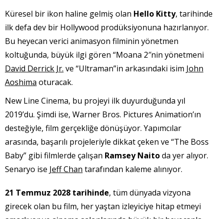
Küresel bir ikon haline gelmiş olan
Hello Kitty
, tarihinde
ilk defa dev bir Hollywood prodüksiyonuna hazırlanıyor.
Bu heyecan verici animasyon filminin yönetmen
koltuğunda, büyük ilgi gören “Moana 2″nin yönetmeni
David Derrick Jr.
ve “Ultraman”in arkasındaki isim
John
Aoshima
oturacak.
New Line Cinema, bu projeyi ilk duyurduğunda yıl
2019’du. Şimdi ise, Warner Bros. Pictures Animation’ın
desteğiyle, film gerçekliğe dönüşüyor. Yapımcılar
arasında, başarılı projeleriyle dikkat çeken ve “The Boss
Baby” gibi filmlerde çalışan
Ramsey Naito
da yer alıyor.
Senaryo ise
Jeff Chan
tarafından kaleme alınıyor.
21 Temmuz 2028 tarihinde
, tüm dünyada vizyona
girecek olan bu film, her yaştan izleyiciye hitap etmeyi