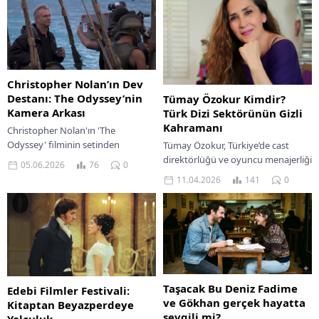
Christopher Nolan’ın Dev
Destanı: The Odyssey’nin
Tümay Özokur Kimdir?
Kamera Arkası
Türk Dizi Sektörünün Gizli
Kahramanı
Christopher Nolan'ın 'The
Odyssey' filminin setinden
Tümay Özokur, Türkiye’de cast
büyüleyici kamera arkası
direktörlüğü ve oyuncu menajerliği
05.06.2026
76
0
fotoğraflarıyla bu dev destanın
alanında öne çıkan en önemli
11.04.2026
141
0
perde arkasına göz atın.
isimlerden biridir. Televizyon,
sinema ve reklam projelerinde...
Taşacak Bu Deniz Fadime
Edebi Filmler Festivali:
ve Gökhan gerçek hayatta
Kitaptan Beyazperdeye
sevgili mi?