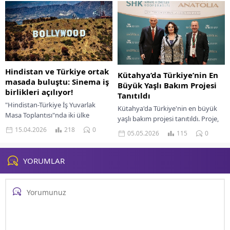
merak edilenleri inceliyoruz.
Hindistan ve Türkiye ortak
Kütahya’da Türkiye’nin En
masada buluştu: Sinema iş
Büyük Yaşlı Bakım Projesi
birlikleri açılıyor!
Tanıtıldı
"Hindistan-Türkiye İş Yuvarlak
Kütahya'da Türkiye'nin en büyük
Masa Toplantısı"nda iki ülke
yaşlı bakım projesi tanıtıldı. Proje,
arasında yaratıcı sektörler ve
yaşlıların yaşam kalitesini artırmayı
15.04.2026
218
0
05.05.2026
115
0
medya alanındaki işbirliği imkanları
hedefliyor.
masaya yatırıldı. İstanbul Kültür
Sanat...
YORUMLAR