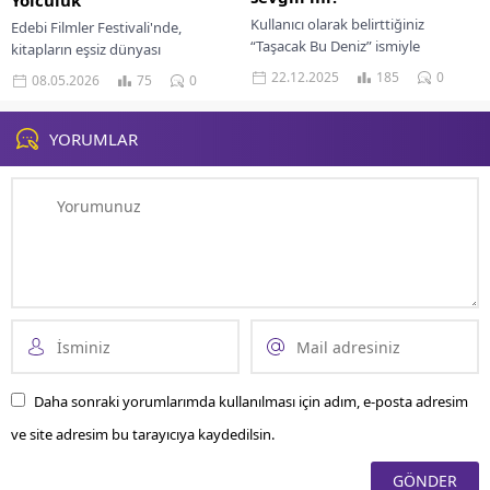
Yolculuk
Kullanıcı olarak belirttiğiniz
Edebi Filmler Festivali'nde,
“Taşacak Bu Deniz” ismiyle
kitapların eşsiz dünyası
kastedilen yapımın, TRT’nin dijital
beyazperde ile buluşuyor. Sinema
22.12.2025
185
0
08.05.2026
75
0
platformu tabii’de yayınlanan ve
ve edebiyatın büyülü yolculuğuna
başrollerini Ulaş Tuna Astepe ile...
katılın!
YORUMLAR
Daha sonraki yorumlarımda kullanılması için adım, e-posta adresim
ve site adresim bu tarayıcıya kaydedilsin.