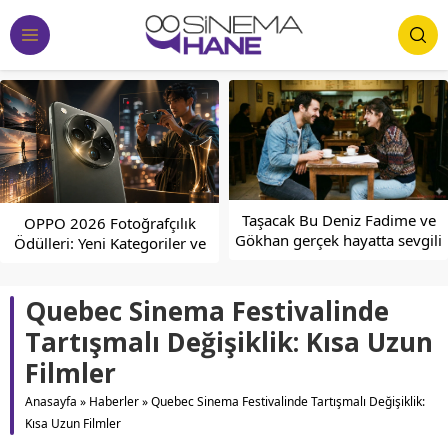
Taşacak Bu Deniz Fadime ve
Turkcell One İle Eğlence
Gökhan gerçek hayatta sevgili
Dünyasına Adım Atın!
mi?
Quebec Sinema Festivalinde
Tartışmalı Değişiklik: Kısa Uzun
Filmler
Anasayfa
»
Haberler
»
Quebec Sinema Festivalinde Tartışmalı Değişiklik:
Kısa Uzun Filmler