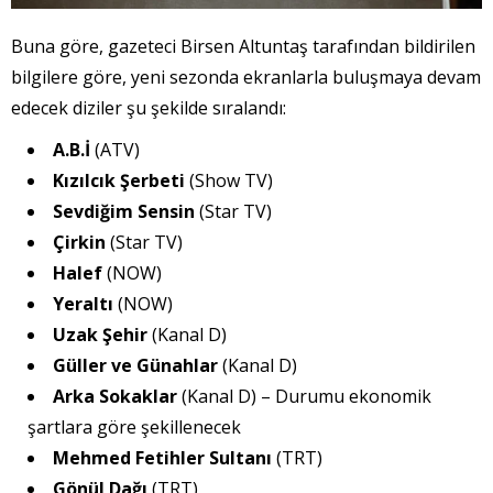
Buna göre, gazeteci Birsen Altuntaş tarafından bildirilen
bilgilere göre, yeni sezonda ekranlarla buluşmaya devam
edecek diziler şu şekilde sıralandı:
A.B.İ
(ATV)
Kızılcık Şerbeti
(Show TV)
Sevdiğim Sensin
(Star TV)
Çirkin
(Star TV)
Halef
(NOW)
Yeraltı
(NOW)
Uzak Şehir
(Kanal D)
Güller ve Günahlar
(Kanal D)
Arka Sokaklar
(Kanal D) – Durumu ekonomik
şartlara göre şekillenecek
Mehmed Fetihler Sultanı
(TRT)
Gönül Dağı
(TRT)