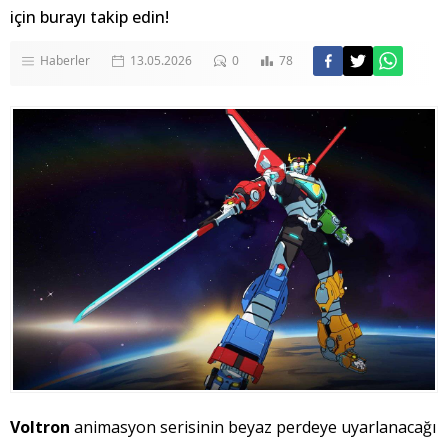
için burayı takip edin!
Haberler
13.05.2026
0
78
Voltron
animasyon serisinin beyaz perdeye uyarlanacağı