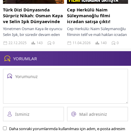
Türk Dizi Dünyasında
Cep Herkülü Naim
Sürpriz Nikah: Osman Kaya
Süleymanoğlu filmi
ve Selin Işık Dünyaevinde
icradan satışa çıktı!
Yönetmen Osman Kaya ile oyuncu
Cep Herkülü: Naim Süleymanoğlu
Selin Işık, bir süredir devam eden
filminin telif ve mali hakları icradan
ilişkilerini evlilikle taçlandırdı. Çiftin
satışa çıkarıldı. Mustafa Uslu’nun
22.12.2025
143
0
11.04.2026
140
0
düğünden paylaştığı ilk kareler
şirketine ait yapımın muhammen
kısa...
bedeli 21...
YORUMLAR
Daha sonraki yorumlarımda kullanılması için adım, e-posta adresim