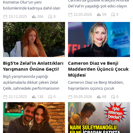
Cannes'da güzellik kraliçesi Andrea
Kısmetse Olur’un yeni
Del Val'in yaşadığı şok edici olayın
bölümlerinde kadroya dahil olan
detayları ortaya çıkıyor. Gerçekler
Elisa Durulay, kısa sürede dikkatleri
22.05.2026
59
0
23.12.2025
266
0
ve perde arkası burada.
üzerine çekti. Sosyal medya
geçmişi, yaşam öyküsü ve...
Big5’te Zelal’in Anlattıkları
Cameron Diaz ve Benji
Yarışmanın Önüne Geçti!
Madden’den Üçüncü Çocuk
Müjdesi
Big5 yarışmasında yaptığı
açıklamalarla dikkat çeken Zelal
Cameron Diaz ve Benji Madden,
Çelik, sahnedeki performansının
hayranlarını üçüncü çocuk
yanı sıra ailesiyle yaşadığı zorlu
haberleriyle şaşırtıyor. Ünlü çiftin
22.12.2025
130
0
05.05.2026
68
0
süreci anlattığı sözlerle gündeme
yeni mutluluğunu keşfedin.
geldi....