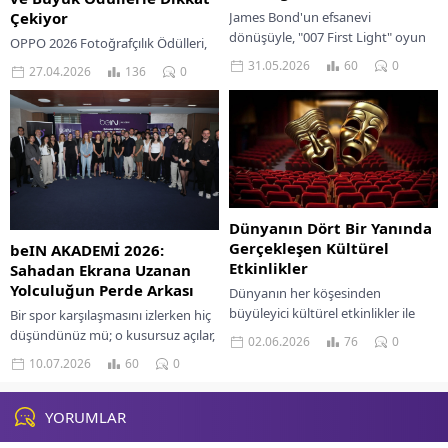
James Bond'un efsanevi
Çekiyor
dönüşüyle, "007 First Light" oyun
OPPO 2026 Fotoğrafçılık Ödülleri,
dünyasını sarsıyor. Rekorlar kıran
yeni kategoriler ve çarpıcı ödüllerle
31.05.2026
60
0
27.04.2026
136
0
aksiyonu kaçırmayın!
fotoğraf tutkunlarına ilham veriyor.
Detayları kaçırmayın!
Dünyanın Dört Bir Yanında
Gerçekleşen Kültürel
beIN AKADEMİ 2026:
Etkinlikler
Sahadan Ekrana Uzanan
Yolculuğun Perde Arkası
Dünyanın her köşesinden
büyüleyici kültürel etkinlikler ile
Bir spor karşılaşmasını izlerken hiç
farklı yaşam tarzlarını ve
düşündünüz mü; o kusursuz açılar,
02.06.2026
76
0
geleneklerini keşfedin.
akıcı kurgu, doğru anda gelen
10.07.2026
60
0
tekrarlar ve yankılanan yorumlar
nasıl...
YORUMLAR