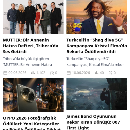
Turkcell’in “Shaq diye 5G”
MUTTER: Bir Annenin
Kampanyası Kristal Elma’da
Hatıra Defteri, Tribeca’da
Rekorla Ödüllendirildi
Ses Getirdi
Turkcell’in “Shaq diye 5G”
Tribeca'da büyük ilgi gören
kampanyası, Kristal Elma’da rekor
'MUTTER: Bir Annenin Hatıra
ödülle dikkat çekti. Kampanya
Defteri' filmi, duygusal hikayesiyle
18.06.2026
40
0
09.06.2026
1.102
0
detayları ve yaratıcılık öyküsü
izleyicileri etkiliyor.
yazımızda.
James Bond Oyununun
OPPO 2026 Fotoğrafçılık
Rekor Kıran Dönüşü: 007
Ödülleri: Yeni Kategoriler
First Light
ve Büyük Ödüllerle Dikkat